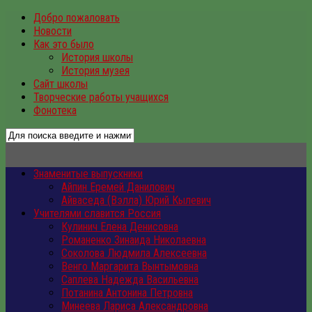
Добро пожаловать
Новости
Как это было
История школы
История музея
Сайт школы
Творческие работы учащихся
Фонотека
Знаменитые выпускники
Айпин Еремей Данилович
Айваседа (Вэлла) Юрий Кылевич
Учителями славится Россия
Кулинич Елена Денисовна
Романенко Зинаида Николаевна
Соколова Людмила Алексеевна
Венго Маргарита Вынтымовна
Саплева Надежда Васильевна
Потанина Антонина Петровна
Минеева Лариса Александровна